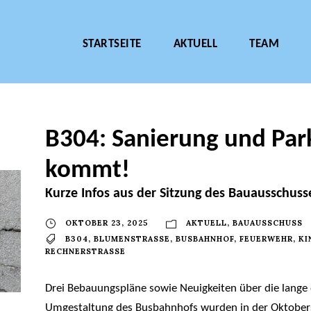
STARTSEITE
AKTUELL
TEAM
B304: Sanierung und P
kommt!
Kurze Infos aus der Sitzung des Bauausschus
OKTOBER 23, 2025
AKTUELL
,
BAUAUSSCHUSS
B304
,
BLUMENSTRASSE
,
BUSBAHNHOF
,
FEUERWEHR
,
KI
RECHNERSTRASSE
Drei Bebauungspläne sowie Neuigkeiten über die lange
Umgestaltung des Busbahnhofs wurden in der Oktobers