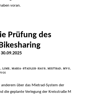
rhaben voran.
ie Prüfung des
Bikesharing
 30.09.2025
A
,
LIME
,
MARIA-STADLER-HAUS
,
MIETRAD
,
MVG
,
VOI
er anderem über das Mietrad-System der
d die geplante Verlegung der Kreisstraße M