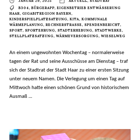
JANUAR 29, 2025
AKTUELL
,
STADTRAT
B304
,
BÜRGERAPP
,
EIGENBETRIEB ENTWÄSSERUNG
HAAR
,
GIGABITREGION BAYERN
,
KINDERSPIELPLATZSATZUNG
,
KITA
,
KOMMUNALE
WÄRMEPLANUNG
,
RECHNERSTRASSE
,
SPENDENBERICHT
,
SPORT
,
SPORTEHRUNG
,
STADTERHEBUNG
,
STADTWERKE
,
STELLPLATZSATZUNG
,
WÄRMEVERSORGUNG
,
WIESELWEG
An einem ungewohnten Wochentag – normalerweise
tagen der Rat und seine Ausschüsse am Dienstag – traf
sich der Stadtrat der Stadt Haar zu einer ersten Sitzung
unter neuem Namen. Die Verlegung um einen Tag auf
Mittwoch hatte einen schönen Grund von historischem
Ausmaß ...